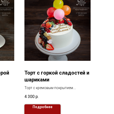
фрой
Торт с горкой сладостей и
шариками
Торт с кремовым покрытием.
В декоре ягоды, сладости и воздушные
4 300
р.
шарики
Подробнее