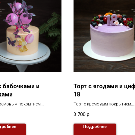
с бабочками и
Торт с ягодами и ци
ками
18
кремовым покрытием.
Торт с кремовым покрытием.
е воздушные шарики и
В декоре ягоды и цифры
3 700
р.
ы из сахарной мастики
дробнее
Подробнее