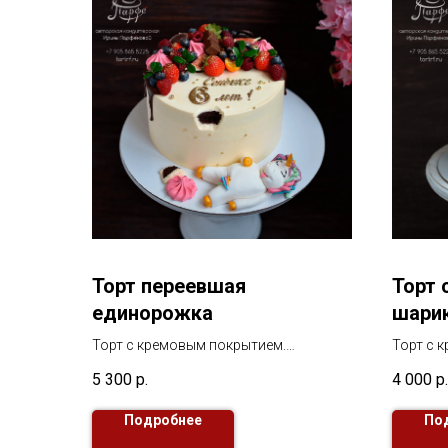
Торт переевшая
Торт 
единорожка
шари
Торт с кремовым покрытием.
Торт с 
В декоре фигурка из сахарной мастики
В декор
5 300
р.
4 000
р.
и ягоды.
элемент
Подробнее
По