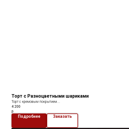
Торт с Разноцветными шариками
Торт с кремовым покрытием.
4 200
В декоре ягоды, сладости и воздушные шарики
р.
Подробнее
Заказать