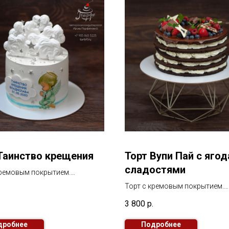
Таинство крещения
Торт Вупи Пай с ягод
сладостями
кремовым покрытием.
 меренга, силуэты
Торт с кремовым покрытием.
ати, надпись
В декоре ягоды и сладости
3 800
р.
дробнее
Подробнее