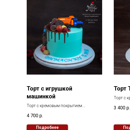
Торт с игрушкой
Торт 
машинкой
Торт с 
В декоре
Торт с кремовым покрытием.
3 400
р.
фотопеч
В декоре игрушечная машинка и ягоды.
4 700
р.
Подробнее
По