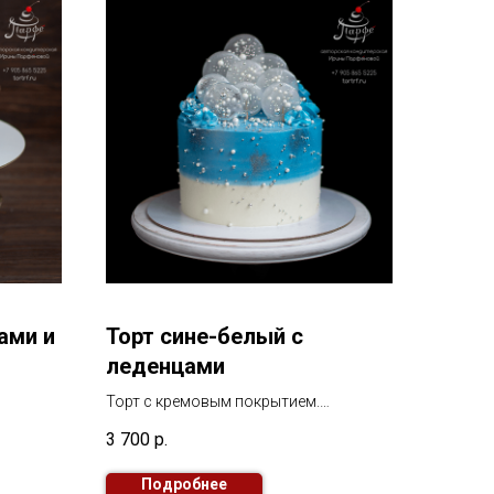
ами и
Торт сине-белый с
леденцами
Торт с кремовым покрытием.
В декоре леденцы.
3 700
р.
Подробнее